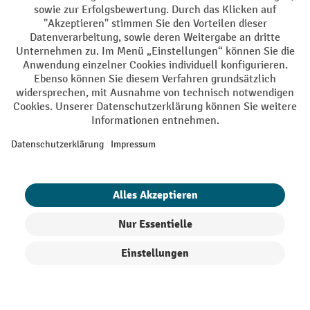
AGB
Impressum
Datenschutz
Barrierefreiheit
Privacy Settings
Alle Preise exkl. gesetzl. Mehrwertsteuer zzgl.
Versandkosten
und ggf.
Nachnahmegebühren, wenn nicht anders angegeben.
¹ Der Rabatt gilt so lange der Vorrat reicht. Der Rabatt gilt nicht auf
Sonderpreise. Eine Kombination mit anderen prozentualen Rabatten
oder Gutscheinen ist nicht möglich. | ² Der Rabatt wird einmalig bei
Erstregistrierung für den Newsletter gewährt. Der Gutschein ist 10
Tage gültig und kann ab einem Netto-Bestellwert von 250,- € online
eingelöst werden. Die Höhe des Rabatts variiert je nach
Produktkategorie und beträgt bis zu 10 % (10 % auf Lager, Umwelt,
Arbeitsschutz | 5% auf Werkstatt, Betrieb, Transport, Stapeln und
Heben | 7% auf Büro). Ausgenommen sind Elektro-Hubwagen,
Produkte filtern
Sortierung
Elektro-Hochhubwagen, Elektro-Stapler sowie Gebrauchtgeräte.
Ausschluss von Werkzeug. Gilt nicht auf Sonderpreise. Kombination
mit anderen Gutscheinen nicht möglich.