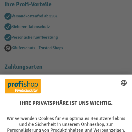
Ihre Profi-Vorteile
Versandkostenfrei ab 250€
Sicherer Datenschutz
Persönliche Kaufberatung
Käuferschutz - Trusted Shops
Zahlungsarten
Creditcard (Master)
Creditcard (Visa)
EPS
PayPal
Rechnung
Vorkasse
Soziale Netzwerke
Facebook
YouTube
LinkedIn
Instagram