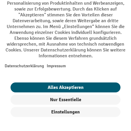
Soziale Netzwerke
Facebook
YouTube
LinkedIn
Instagram
AGB
Impressum
Datenschutz
Barrierefreiheit
Privacy Settings
Alle Preise exkl. gesetzl. Mehrwertsteuer zzgl.
Versandkosten
und ggf.
Nachnahmegebühren, wenn nicht anders angegeben.
¹ Der Rabatt gilt so lange der Vorrat reicht. Der Rabatt gilt nicht auf
Sonderpreise. Eine Kombination mit anderen prozentualen Rabatten
oder Gutscheinen ist nicht möglich. | ² Der Rabatt wird einmalig bei
Erstregistrierung für den Newsletter gewährt. Der Gutschein ist 10
Tage gültig und kann ab einem Netto-Bestellwert von 250,- € online
Produkte filtern
Sortierung
eingelöst werden. Die Höhe des Rabatts variiert je nach
Produktkategorie und beträgt bis zu 10 % (10 % auf Lager, Umwelt,