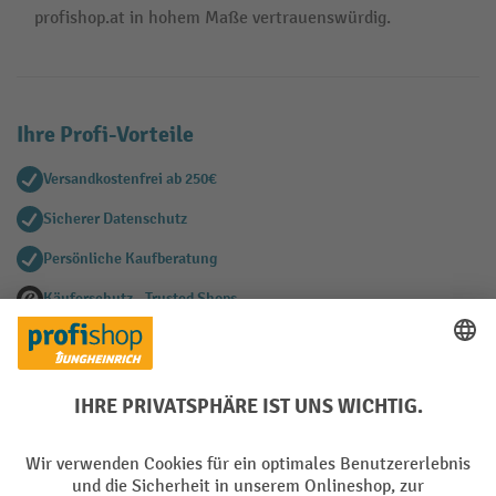
profishop.at in hohem Maße vertrauenswürdig.
Ihre Profi-Vorteile
Versandkostenfrei ab 250€
Sicherer Datenschutz
Persönliche Kaufberatung
Käuferschutz - Trusted Shops
Zahlungsarten
Creditcard (Master)
Creditcard (Visa)
EPS
PayPal
Rechnung
Vorkasse