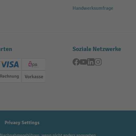
Handwerksumfrage
rten
Soziale Netzwerke
Facebook
YouTube
LinkedIn
Instagram
ard (Master)
Creditcard (Visa)
EPS
Rechnung
Vorkasse
Privacy Settings
 Nachnahmegebühren, wenn nicht anders angegeben.