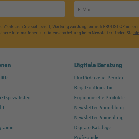
E-Mail
en" erklären Sie sich bereit, Werbung von Jungheinrich PROFISHOP in Form
ähere Informationen zur Datenverarbeitung beim Newsletter finden Sie
hie
onen
Digitale Beratung
ilfe
Flurförderzeug-Berater
Regalkonfigurator
ktspezialisten
Ergonomische Produkte
ht
Newsletter Anmeldung
Newsletter Abmeldung
ogramm
Digitale Kataloge
Profi-Guide