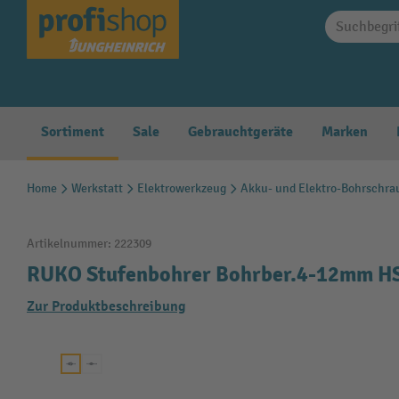
springen
Zur Hauptnavigation springen
Sortiment
Sale
Gebrauchtgeräte
Marken
Home
Werkstatt
Elektrowerkzeug
Akku- und Elektro-Bohrschra
Artikelnummer:
222309
RUKO Stufenbohrer Bohrber.4-12mm HS
Zur Produktbeschreibung