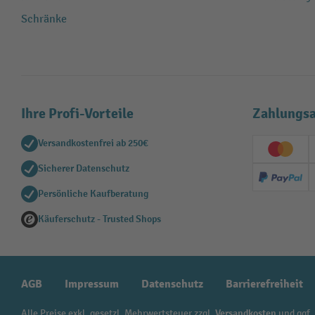
Schränke
Ihre Profi-Vorteile
Zahlungsa
Versandkostenfrei ab 250€
Creditc
Sicherer Datenschutz
PayPal
Persönliche Kaufberatung
Käuferschutz - Trusted Shops
AGB
Impressum
Datenschutz
Barrierefreiheit
Alle Preise exkl. gesetzl. Mehrwertsteuer zzgl.
Versandkosten
und ggf.