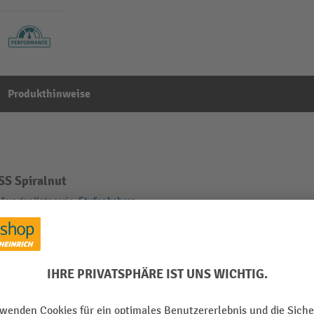
Produkthinweise
S Spiralnut
Aus der Kategorie:
Stufenbohrer
chichtet
Marke
 mm
Segment