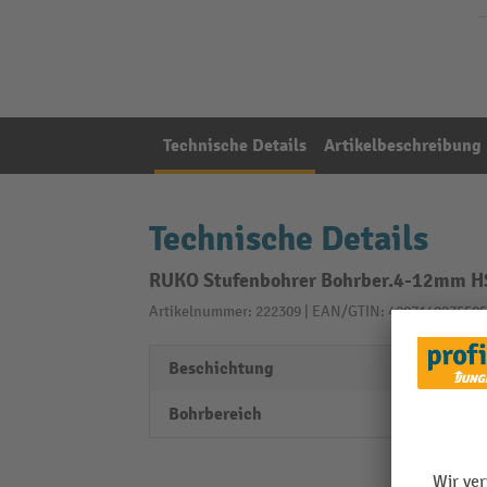
Technische Details
Artikelbeschreibung
Technische Details
RUKO Stufenbohrer Bohrber.4-12mm HS
Artikelnummer: 222309 | EAN/GTIN: 4007140075505
Beschichtung
unbes
Bohrbereich
4-12