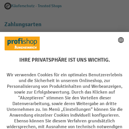
Käuferschutz - Trusted Shops
Zahlungsarten
Creditcard (Master)
Creditcard (Visa)
EPS
PayPal
Rechnung
Vorkasse
Soziale Netzwerke
Facebook
YouTube
LinkedIn
Instagram
AGB
Impressum
Datenschutz
Barrierefreiheit
Privacy Settings