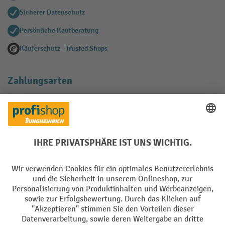
Sicherer Datenschutz
Persönliche Kaufberatung
Käuferschutz - Trusted Shops
Zahlungsarten
Creditcard (Master)
Creditcard (Visa)
EPS
PayPal
Rechnung
Vorkasse
Soziale Netzwerke
Facebook
YouTube
LinkedIn
Instagram