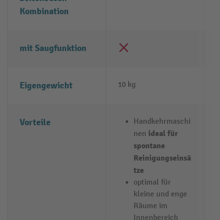
Kombination
×
mit Saugfunktion
Eigengewicht
10 kg
1
Vorteile
Handkehrmaschi
ideal für
nen
spontane
Reinigungseinsä
tze
optimal für
kleine und enge
Räume im
Innenbereich