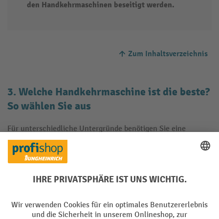
den Handkehrmaschinen beseitigt werden.
Zum Inhaltsverzeichnis
3. Welche Handkehrmaschine ist die beste?
So wählen Sie aus
Für unterschiedliche Untergründe benötigen Sie eine
handgeführte Kehrmaschine mit entsprechender Eignung.
Auch ist nicht jede Handkehrmaschine für die Beseitigung
bestimmter Schmutzarten geeignet. Daher sollten Sie Ihren
Bedarf sowie die externen Bedingungen genau definieren,
bevor Sie eine Handkehrmaschine kaufen.
Unsere 5-Punkte-Liste hilft Ihnen dabei, ein passendes