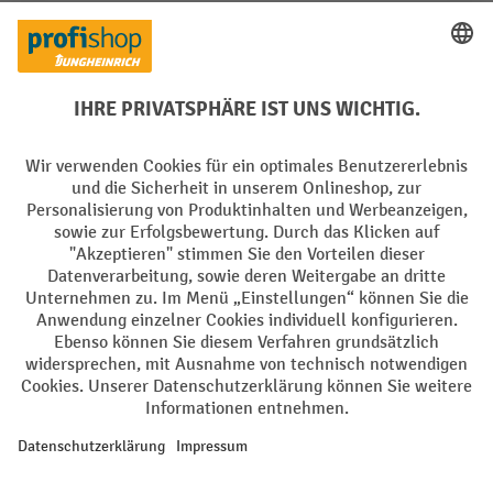
Creditcard (Master)
Creditcard (Visa)
EPS
PayPal
Rechnung
Vorkasse
Soziale Netzwerke
Facebook
YouTube
LinkedIn
Instagram
AGB
Impressum
Datenschutz
Barrierefreiheit
Privacy Settings
Alle Preise exkl. gesetzl. Mehrwertsteuer zzgl.
Versandkosten
und ggf.
Nachnahmegebühren, wenn nicht anders angegeben.
¹ Der Rabatt gilt so lange der Vorrat reicht. Der Rabatt gilt nicht auf
Sonderpreise. Eine Kombination mit anderen prozentualen Rabatten