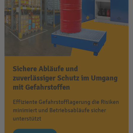
Sichere Abläufe und
zuverlässiger Schutz im Umgang
mit Gefahrstoffen
Effiziente Gefahrstofflagerung die Risiken
minimiert und Betriebsabläufe sicher
unterstützt