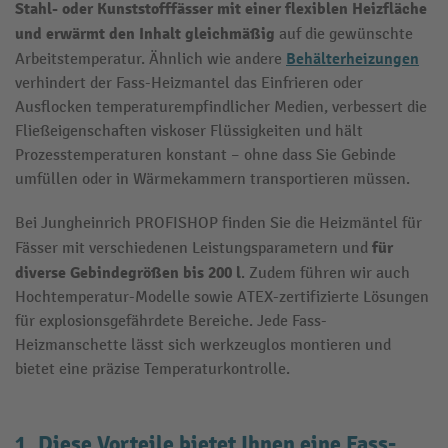
Stahl- oder Kunststofffässer mit einer
flexiblen Heizfläche
und erwärmt den Inhalt gleichmäßig
auf die gewünschte
Behälterheizungen
Arbeitstemperatur. Ähnlich wie andere
verhindert der Fass-Heizmantel das Einfrieren oder
Ausflocken temperaturempfindlicher Medien, verbessert die
Fließeigenschaften viskoser Flüssigkeiten und hält
Prozesstemperaturen konstant – ohne dass Sie Gebinde
umfüllen oder in Wärmekammern transportieren müssen.
Bei Jungheinrich PROFISHOP finden Sie die Heizmäntel für
für
Fässer mit verschiedenen Leistungsparametern und
diverse Gebindegrößen bis 200 l
. Zudem führen wir auch
Hochtemperatur-Modelle sowie ATEX-zertifizierte Lösungen
für explosionsgefährdete Bereiche. Jede Fass-
Heizmanschette lässt sich werkzeuglos montieren und
bietet eine präzise Temperaturkontrolle.
1. Diese Vorteile bietet Ihnen eine Fass-