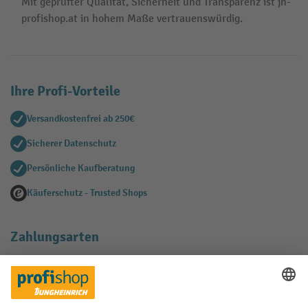
Mit geprüfter Qualität, Sicherheit und Transparenz ist jh-
profishop.at in hohem Maße vertrauenswürdig.
Ihre Profi-Vorteile
Versandkostenfrei ab 250€
Sicherer Datenschutz
Persönliche Kaufberatung
Käuferschutz - Trusted Shops
Zahlungsarten
Creditcard (Master)
Creditcard (Visa)
EPS
PayPal
Rechnung
Vorkasse