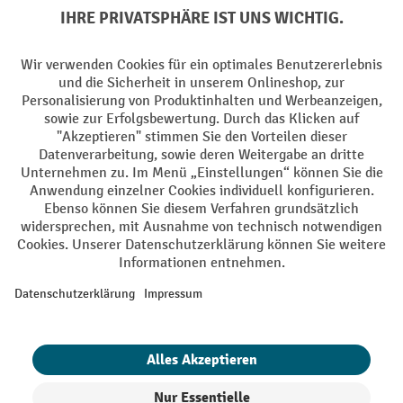
Soziale Netzwerke
Facebook
YouTube
LinkedIn
Instagram
AGB
Impressum
Datenschutz
Barrierefreiheit
Privacy Settings
Alle Preise exkl. gesetzl. Mehrwertsteuer zzgl.
Versandkosten
und ggf.
Nachnahmegebühren, wenn nicht anders angegeben.
¹ Der Rabatt gilt so lange der Vorrat reicht. Der Rabatt gilt nicht auf
Sonderpreise. Eine Kombination mit anderen prozentualen Rabatten
oder Gutscheinen ist nicht möglich. | ² Der Rabatt wird einmalig bei
Erstregistrierung für den Newsletter gewährt. Der Gutschein ist 10
Tage gültig und kann ab einem Netto-Bestellwert von 250,- € online
eingelöst werden. Die Höhe des Rabatts variiert je nach