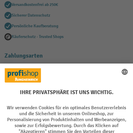
Versandkostenfrei ab 250€
Sicherer Datenschutz
Persönliche Kaufberatung
Käuferschutz - Trusted Shops
Zahlungsarten
Creditcard (Master)
Creditcard (Visa)
EPS
PayPal
Rechnung
Vorkasse
Soziale Netzwerke
Facebook
YouTube
LinkedIn
Instagram