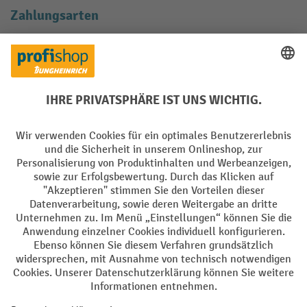
Zahlungsarten
Creditcard (Master)
Creditcard (Visa)
EPS
PayPal
Rechnung
Vorkasse
Soziale Netzwerke
Facebook
YouTube
LinkedIn
Instagram
AGB
Impressum
Datenschutz
Barrierefreiheit
Privacy Settings
Alle Preise exkl. gesetzl. Mehrwertsteuer zzgl.
Versandkosten
und ggf.
Nachnahmegebühren, wenn nicht anders angegeben.