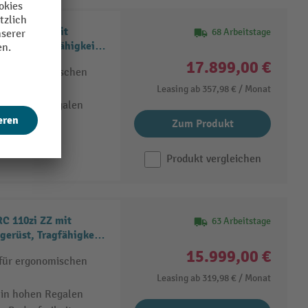
C 112i DZ mit
68 Arbeitstage
erüst, Tragfähigkeit
17.899,00 €
 für ergonomischen
Leasing ab
357,98 €
/ Monat
 in hohen Regalen
Zum Produkt
Produkt vergleichen
C 110zi ZZ mit
63 Arbeitstage
gerüst, Tragfähigkeit
15.999,00 €
 für ergonomischen
Leasing ab
319,98 €
/ Monat
 in hohen Regalen