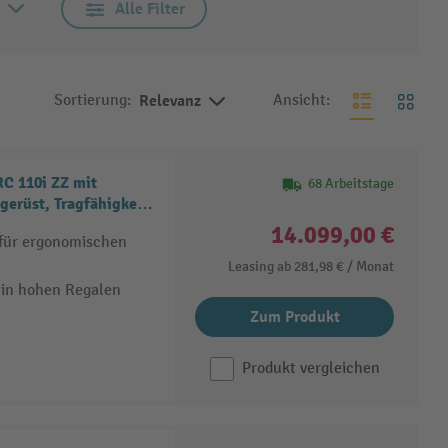
Alle Filter
Sortierung:
Relevanz
Ansicht:
C 110i ZZ mit
68 Arbeitstage
gerüst, Tragfähigkeit
14.099,00 €
 für ergonomischen
Leasing ab
281,98 €
/ Monat
 in hohen Regalen
Zum Produkt
Produkt vergleichen