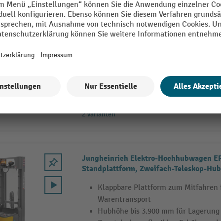
Jungheinrich Elektro-Hochhubwagen ER
Standplattform, Dreifach-Teleskop-Hubg
1.200 kg
Klappbare Plattform zum Mitfahren
Warentransport
Hubhöhe bis 4.300 mm für Lagerung
Tragfähigkeit von bis zu 1.200 kg
2 Varianten
Jungheinrich Elektro-Hochhubwagen ER
Standplattform, Zweifach-Teleskop-Hub
1.000 kg
Klappbare Plattform zum Mitfahren
Warentransport
Hubhöhe bis 3.900 mm für Lagerung