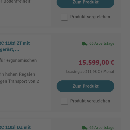
r Bodenfreiheit
Zum Produkt
Produkt vergleichen
C 110zi ZT mit
63 Arbeitstage
gerüst,
00 kg
 für ergonomischen
15.599,00 €
Leasing ab
311,98 €
/ Monat
 in hohen Regalen
gen Transport von 2
Zum Produkt
Produkt vergleichen
C 110zi DZ mit
63 Arbeitstage