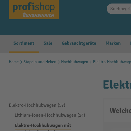
springen
Zur Hauptnavigation springen
Sortiment
Sale
Gebrauchtgeräte
Marken
Home
Stapeln und Heben
Hochhubwagen
Elektro-Hochhubwag
Elek
Elektro-Hochhubwagen (57)
Welche
Lithium-Ionen-Hochhubwagen (24)
Elektro-Hochhubwagen mit