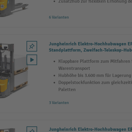
Zusatzhub zur flexiblen Erhöhung de
6 Varianten
Jungheinrich Elektro-Hochhubwagen ER
Standplattform, Zweifach-Teleskop-Hub
Doppelstockfunktion, Tragfähigkeit 1.2
Klappbare Plattform zum Mitfahren
Warentransport
Hubhöhe bis 3.600 mm für Lagerung
Doppelstockfunktion zum gleichzeiti
Paletten
3 Varianten
Jungheinrich Elektro-Hochhubwagen ER