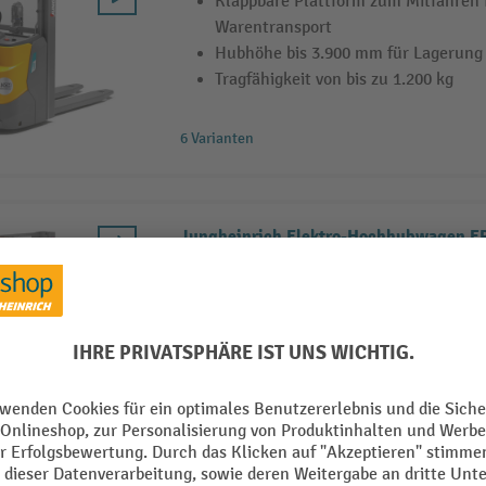
Klappbare Plattform zum Mitfahren
Warentransport
Hubhöhe bis 3.900 mm für Lagerung
Tragfähigkeit von bis zu 1.200 kg
6 Varianten
Jungheinrich Elektro-Hochhubwagen ER
Standplattform, Zweifach-Teleskop-Hub
1.000 kg
Klappbare Plattform zum Mitfahren
Warentransport
Hubhöhe bis 3.900 mm für Lagerung
Zusatzhub zur flexiblen Erhöhung de
7 Varianten