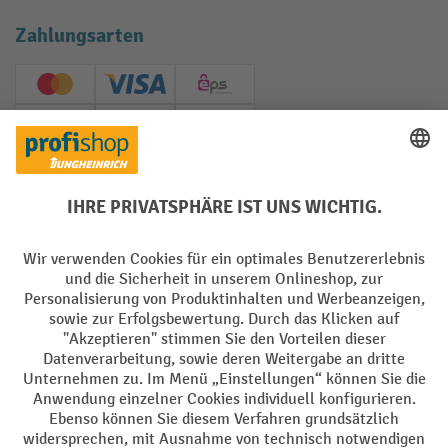
Zahlungsarten
Creditcard (Master)
Creditcard (Visa)
EPS
PayPal
Rechnung
Vorkasse
Soziale Netzwerke
Facebook
YouTube
LinkedIn
Instagram
AGB
Impressum
Datenschutz
Barrierefreiheit
Privacy Settings
Alle Preise exkl. gesetzl. Mehrwertsteuer zzgl.
Versandkosten
und ggf.
Nachnahmegebühren, wenn nicht anders angegeben.