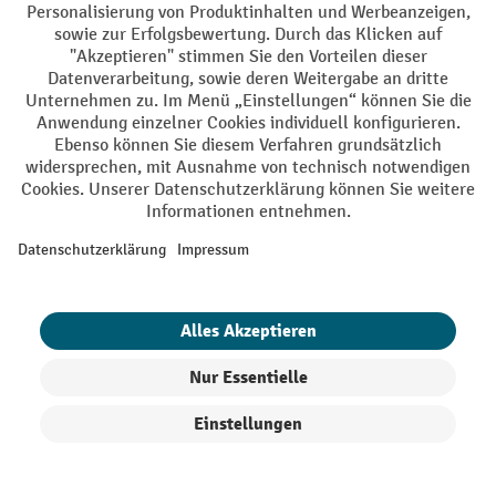
sind mit ihren verschiedenen Konfigurationsmöglichkeiten
klassischen Allrounder unter den
Hebegeräten
die
. Dank
der vielfältigen Anbaugeräte, die für Hebelifte verfügbar
sind, kommen sie in vielen Branchen und für
unterschiedliche Materialien zum Einsatz – und können
passgenau auf die Arbeitsvorgänge und -materialien in Ihrem
Betrieb abgestimmt werden.
Produkte filtern
Sortierung