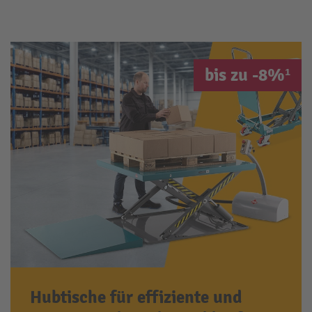
bis zu -8%¹
Hubtische für effiziente und