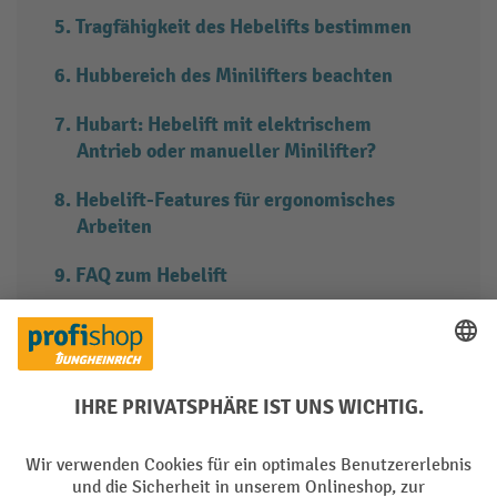
Tragfähigkeit des Hebelifts bestimmen
Hubbereich des Minilifters beachten
Hubart: Hebelift mit elektrischem
Antrieb oder manueller Minilifter?
Hebelift-Features für ergonomisches
Arbeiten
FAQ zum Hebelift
1. Diese Vorteile bietet ein Hebelift für
Industrie, Handwerk oder Werkstatt
Mobile Hebelifte (auch als Minilifte oder Minilifter bekannt)