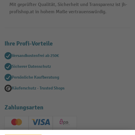
Mit geprüfter Qualität, Sicherheit und Transparenz ist jh-
profishop.at in hohem Maße vertrauenswürdig.
Ihre Profi-Vorteile
Versandkostenfrei ab 250€
Sicherer Datenschutz
Persönliche Kaufberatung
Käuferschutz - Trusted Shops
Zahlungsarten
Creditcard (Master)
Creditcard (Visa)
EPS