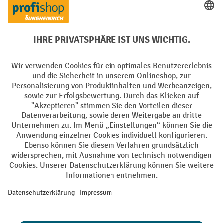
PayPal
Rechnung
Vorkasse
Soziale Netzwerke
Facebook
YouTube
LinkedIn
Instagram
AGB
Impressum
Datenschutz
Barrierefreiheit
Privacy Settings
Alle Preise exkl. gesetzl. Mehrwertsteuer zzgl.
Versandkosten
und ggf.
Nachnahmegebühren, wenn nicht anders angegeben.
¹ Der Rabatt gilt so lange der Vorrat reicht. Der Rabatt gilt nicht auf
Sonderpreise. Eine Kombination mit anderen prozentualen Rabatten
oder Gutscheinen ist nicht möglich. | ² Der Rabatt wird einmalig bei
Erstregistrierung für den Newsletter gewährt. Der Gutschein ist 10
Tage gültig und kann ab einem Netto-Bestellwert von 250,- € online