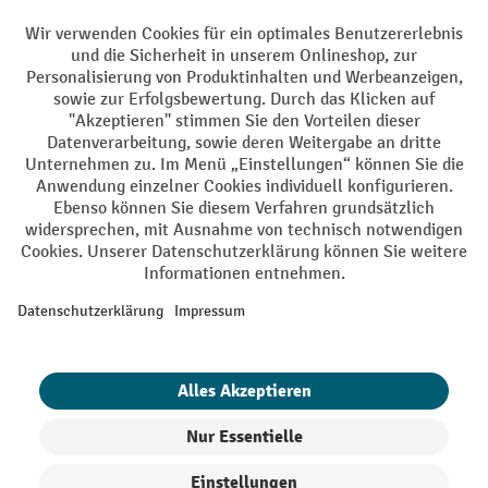
Facebook
YouTube
LinkedIn
Instagram
AGB
Impressum
Datenschutz
Barrierefreiheit
Privacy Settings
Alle Preise exkl. gesetzl. Mehrwertsteuer zzgl.
Versandkosten
und ggf.
Nachnahmegebühren, wenn nicht anders angegeben.
¹ Der Rabatt gilt so lange der Vorrat reicht. Der Rabatt gilt nicht auf
Sonderpreise. Eine Kombination mit anderen prozentualen Rabatten
oder Gutscheinen ist nicht möglich. | ² Der Rabatt wird einmalig bei
Erstregistrierung für den Newsletter gewährt. Der Gutschein ist 10
Tage gültig und kann ab einem Netto-Bestellwert von 250,- € online
eingelöst werden. Die Höhe des Rabatts variiert je nach
Produktkategorie und beträgt bis zu 10 % (10 % auf Lager, Umwelt,
Arbeitsschutz | 5% auf Werkstatt, Betrieb, Transport, Stapeln und
Heben | 7% auf Büro). Ausgenommen sind Elektro-Hubwagen,
Elektro-Hochhubwagen, Elektro-Stapler sowie Gebrauchtgeräte.