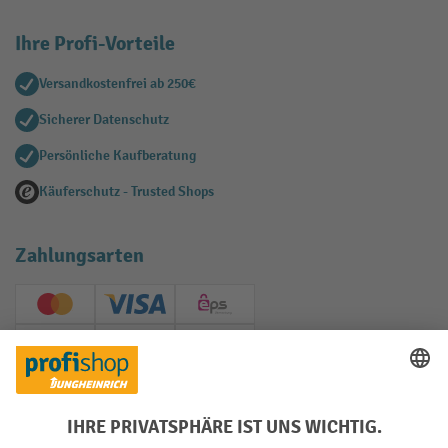
Ihre Profi-Vorteile
Versandkostenfrei ab 250€
Sicherer Datenschutz
Persönliche Kaufberatung
Käuferschutz - Trusted Shops
Zahlungsarten
Creditcard (Master)
Creditcard (Visa)
EPS
PayPal
Rechnung
Vorkasse
Soziale Netzwerke