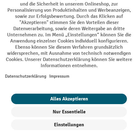
AGB
Impressum
Datenschutz
Barrierefreiheit
Privacy Settings
Alle Preise exkl. gesetzl. Mehrwertsteuer zzgl.
Versandkosten
und ggf.
Nachnahmegebühren, wenn nicht anders angegeben.
¹ Der Rabatt gilt so lange der Vorrat reicht. Der Rabatt gilt nicht auf
Sonderpreise. Eine Kombination mit anderen prozentualen Rabatten
oder Gutscheinen ist nicht möglich. | ² Der Rabatt wird einmalig bei
Erstregistrierung für den Newsletter gewährt. Der Gutschein ist 10
Tage gültig und kann ab einem Netto-Bestellwert von 250,- € online
eingelöst werden. Die Höhe des Rabatts variiert je nach
Produktkategorie und beträgt bis zu 10 % (10 % auf Lager, Umwelt,
Arbeitsschutz | 5% auf Werkstatt, Betrieb, Transport, Stapeln und
Heben | 7% auf Büro). Ausgenommen sind Elektro-Hubwagen,
Elektro-Hochhubwagen, Elektro-Stapler sowie Gebrauchtgeräte.
Ausschluss von Werkzeug. Gilt nicht auf Sonderpreise. Kombination
mit anderen Gutscheinen nicht möglich.