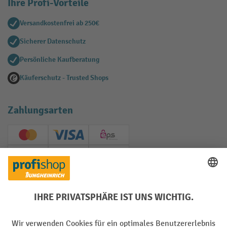
Ihre Profi-Vorteile
Versandkostenfrei ab 250€
Sicherer Datenschutz
Persönliche Kaufberatung
Käuferschutz - Trusted Shops
Zahlungsarten
Creditcard (Master)
Creditcard (Visa)
EPS
PayPal
Rechnung
Vorkasse
Soziale Netzwerke
Facebook
YouTube
LinkedIn
Instagram