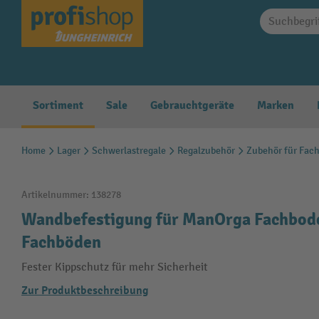
springen
Zur Hauptnavigation springen
Sortiment
Sale
Gebrauchtgeräte
Marken
Home
Lager
Schwerlastregale
Regalzubehör
Zubehör für Fac
Artikelnummer:
138278
Wandbefestigung für ManOrga Fachbode
Fachböden
Fester Kippschutz für mehr Sicherheit
Zur Produktbeschreibung