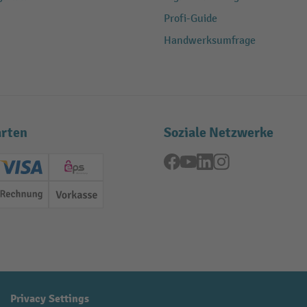
Profi-Guide
Handwerksumfrage
rten
Soziale Netzwerke
Facebook
YouTube
LinkedIn
Instagram
ard (Master)
Creditcard (Visa)
EPS
Rechnung
Vorkasse
Privacy Settings