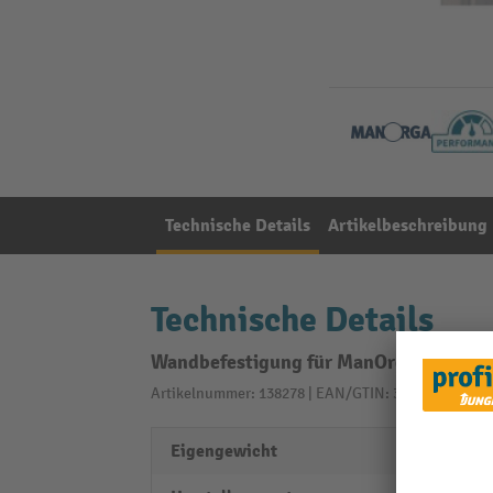
Technische Details
Artikelbeschreibung
Technische Details
Wandbefestigung für ManOrga Fachbod
Artikelnummer: 138278 | EAN/GTIN: 3612970551009
Eigengewicht
0,20 k