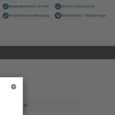
Versandkostenfrei ab 250€
Sicherer Datenschutz
Persönliche Kaufberatung
Käuferschutz - Trusted Shops
ManOrga