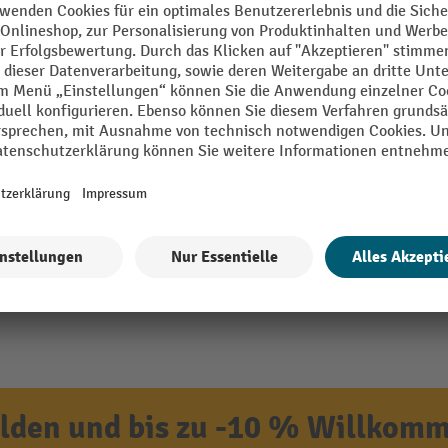
in Europe
Segment
den und bis zu -10 % Willkomm