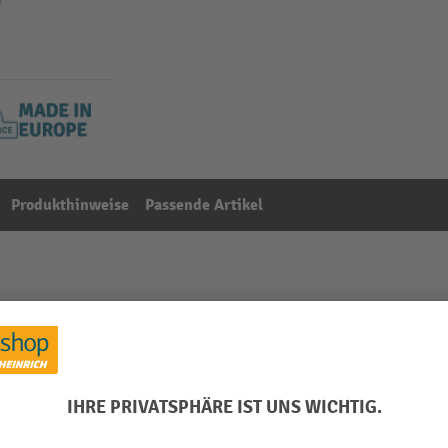
Produkthinweise
Passende Artikel
enregal mit Stahlpaneel-Fachböden
Aus der Kategorie:
Zubehör für Fachbodenregale
g
Marke