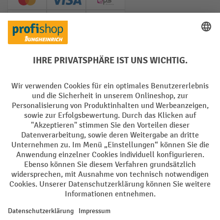
Creditcard (Master)
Creditcard (Visa)
EPS
PayPal
Rechnung
Vorkasse
Soziale Netzwerke
Facebook
YouTube
LinkedIn
Instagram
AGB
Impressum
Datenschutz
Barrierefreiheit
Privacy Settings
Alle Preise exkl. gesetzl. Mehrwertsteuer zzgl.
Versandkosten
und ggf.
Nachnahmegebühren, wenn nicht anders angegeben.
¹ Der Rabatt gilt so lange der Vorrat reicht. Der Rabatt gilt nicht auf
Sonderpreise. Eine Kombination mit anderen prozentualen Rabatten
oder Gutscheinen ist nicht möglich. | ² Der Rabatt wird einmalig bei