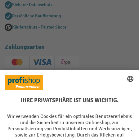
Sicherer Datenschutz
Persönliche Kaufberatung
Käuferschutz - Trusted Shops
Zahlungsarten
Creditcard (Master)
Creditcard (Visa)
EPS
PayPal
Rechnung
Vorkasse
Soziale Netzwerke
Facebook
YouTube
LinkedIn
Instagram