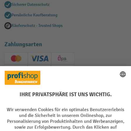
Sicherer Datenschutz
Persönliche Kaufberatung
Käuferschutz - Trusted Shops
Zahlungsarten
Creditcard (Master)
Creditcard (Visa)
EPS
PayPal
Rechnung
Vorkasse
Soziale Netzwerke
Facebook
YouTube
LinkedIn
Instagram