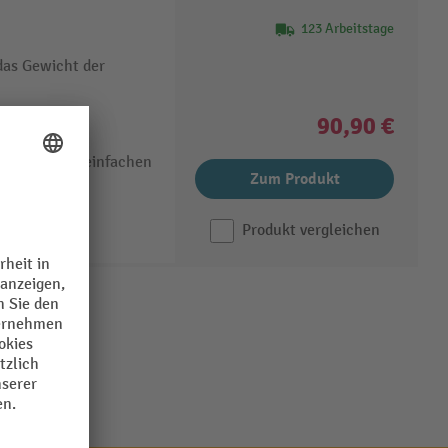
123 Arbeitstage
das Gewicht der
chichtetem
90,90 €
el für einen einfachen
Zum Produkt
st
Produkt vergleichen