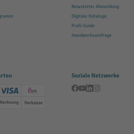
Newsletter Abmeldung
ogramm
Digitale Kataloge
Profi-Guide
Handwerksumfrage
rten
Soziale Netzwerke
Facebook
YouTube
LinkedIn
Instagram
ard (Master)
Creditcard (Visa)
EPS
Rechnung
Vorkasse