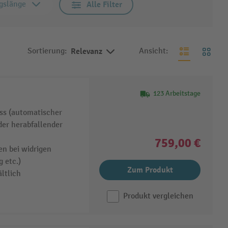
gslänge
Alle Filter
Sortierung:
Relevanz
Ansicht:
123 Arbeitstage
iss (automatischer
der herabfallender
759,00 €
en bei widrigen
 etc.)
Zum Produkt
ltlich
Produkt vergleichen