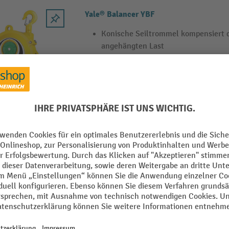
Yale® Balancer YBF
Konische Seiltrommel kompensiert 
angehängten Last
Gehäuse aus hochfestem, pulverbes
Aluminium-Druckguss
Manuelle Arretierung der Seiltromm
Seilwechsel oder Wechsel der Tragla
32 Varianten