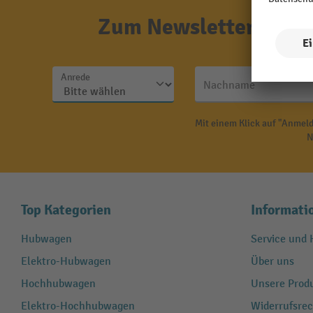
Zum Newsletter anmel
Anrede
Nachname
Mit einem Klick auf "Anmeld
N
Top Kategorien
Informati
Hubwagen
Service und H
Elektro-Hubwagen
Über uns
Hochhubwagen
Unsere Produ
Elektro-Hochhubwagen
Widerrufsrec