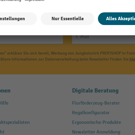
den und bis zu -10 % Willkomm
E-Mail
en" erklären Sie sich bereit, Werbung von Jungheinrich PROFISHOP in Form
ähere Informationen zur Datenverarbeitung beim Newsletter finden Sie
hie
onen
Digitale Beratung
ilfe
Flurförderzeug-Berater
Regalkonfigurator
ktspezialisten
Ergonomische Produkte
ht
Newsletter Anmeldung