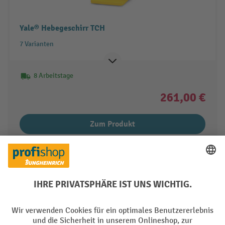
Yale® Hebegeschirr TCH
7 Varianten
8 Arbeitstage
261,00 €
Zum Produkt
Produkt vergleichen
1 von 5
weiter