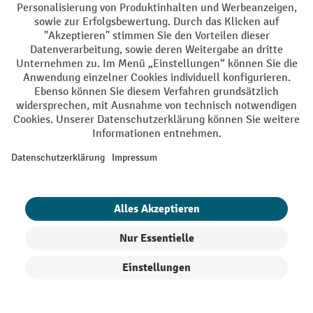
Zum Newsletter anmelden und bis
zu -10 % Willkommensgutschein²
sichern
Anrede
Nachname
E-Mail
Produkte filtern
Sortierung