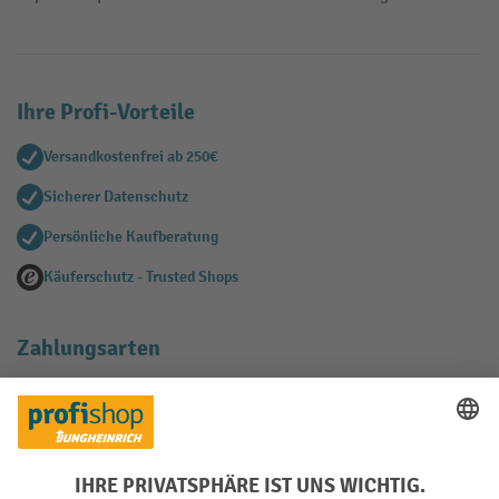
Ihre Profi-Vorteile
Versandkostenfrei ab 250€
Sicherer Datenschutz
Persönliche Kaufberatung
Käuferschutz - Trusted Shops
Zahlungsarten
Creditcard (Master)
Creditcard (Visa)
EPS
PayPal
Rechnung
Vorkasse