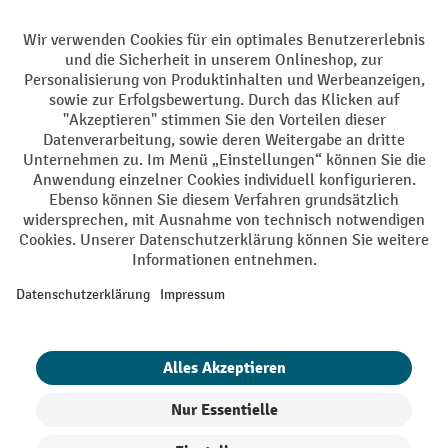
Soziale Netzwerke
Facebook
YouTube
LinkedIn
Instagram
AGB
Impressum
Datenschutz
Barrierefreiheit
Privacy Settings
Alle Preise exkl. gesetzl. Mehrwertsteuer zzgl.
Versandkosten
und ggf.
Nachnahmegebühren, wenn nicht anders angegeben.
¹ Der Rabatt gilt so lange der Vorrat reicht. Der Rabatt gilt nicht auf
Sonderpreise. Eine Kombination mit anderen prozentualen Rabatten
oder Gutscheinen ist nicht möglich. | ² Der Rabatt wird einmalig bei
Erstregistrierung für den Newsletter gewährt. Der Gutschein ist 10
Tage gültig und kann ab einem Netto-Bestellwert von 250,- € online
eingelöst werden. Die Höhe des Rabatts variiert je nach
Produktkategorie und beträgt bis zu 10 % (10 % auf Lager, Umwelt,
Arbeitsschutz | 5% auf Werkstatt, Betrieb, Transport, Stapeln und