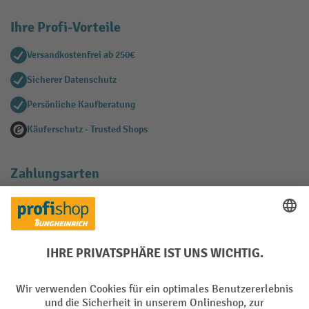
Ihre Profi-Vorteile
Versandkostenfrei ab 250€
Sicherer Datenschutz
Persönliche Kaufberatung
Käuferschutz - Trusted Shops
Zahlungsarten
Creditcard (Master)
Creditcard (Visa)
EPS
PayPal
Rechnung
Vorkasse
Soziale Netzwerke