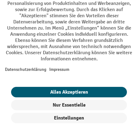
Facebook
YouTube
LinkedIn
Instagram
AGB
Impressum
Datenschutz
Barrierefreiheit
Privacy Settings
Alle Preise exkl. gesetzl. Mehrwertsteuer zzgl.
Versandkosten
und ggf.
Nachnahmegebühren, wenn nicht anders angegeben.
¹ Der Rabatt gilt so lange der Vorrat reicht. Der Rabatt gilt nicht auf
Sonderpreise. Eine Kombination mit anderen prozentualen Rabatten
oder Gutscheinen ist nicht möglich. | ² Der Rabatt wird einmalig bei
Erstregistrierung für den Newsletter gewährt. Der Gutschein ist 10
Tage gültig und kann ab einem Netto-Bestellwert von 250,- € online
eingelöst werden. Die Höhe des Rabatts variiert je nach
Produktkategorie und beträgt bis zu 10 % (10 % auf Lager, Umwelt,
Arbeitsschutz | 5% auf Werkstatt, Betrieb, Transport, Stapeln und
Heben | 7% auf Büro). Ausgenommen sind Elektro-Hubwagen,
Produkte filtern
Sortierung
Elektro-Hochhubwagen, Elektro-Stapler sowie Gebrauchtgeräte.
Ausschluss von Werkzeug. Gilt nicht auf Sonderpreise. Kombination