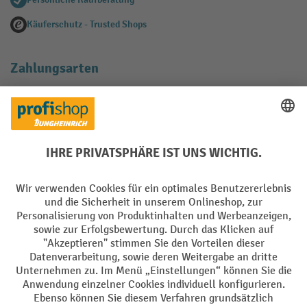
Käuferschutz - Trusted Shops
Zahlungsarten
Creditcard (Master)
Creditcard (Visa)
EPS
PayPal
Rechnung
Vorkasse
Soziale Netzwerke
Facebook
YouTube
LinkedIn
Instagram
AGB
Impressum
Datenschutz
Barrierefreiheit
Privacy Settings