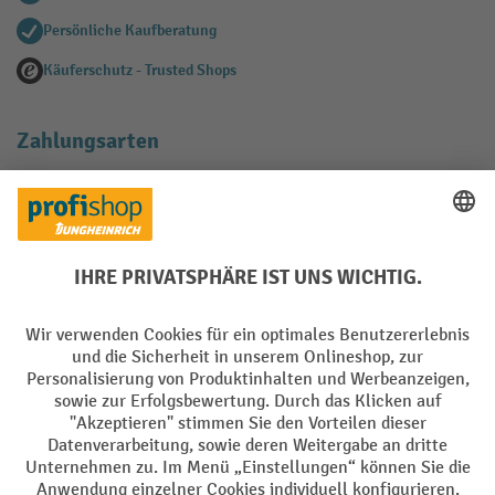
Persönliche Kaufberatung
Käuferschutz - Trusted Shops
Zahlungsarten
Creditcard (Master)
Creditcard (Visa)
EPS
PayPal
Rechnung
Vorkasse
Soziale Netzwerke
Facebook
YouTube
LinkedIn
Instagram
AGB
Impressum
Datenschutz