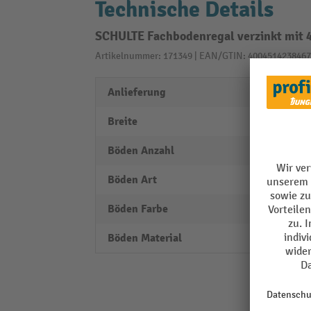
Technische Details
SCHULTE Fachbodenregal verzinkt mit 4
Artikelnummer: 171349 | EAN/GTIN: 4004514238467
Anlieferung
zerleg
Breite
1060
Böden Anzahl
4
Böden Art
Fachb
Böden Farbe
verzin
Böden Material
Stahl