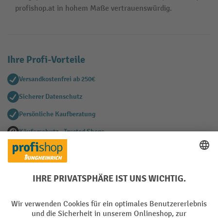
profishop.at in hohem Maße vertrauenswürdig.
Ihre Profi-Vorteile
Versandkostenfrei ab 250€
Sicherer Datenschutz
Persönliche Kaufberatung
Käuferschutz - Trusted Shops
Zahlungsarten
Creditcard (Master)
Creditcard (Visa)
EPS
PayPal
Rechnung
Vorkasse