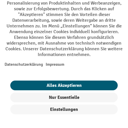
Soziale Netzwerke
Facebook
YouTube
LinkedIn
Instagram
AGB
Impressum
Datenschutz
Barrierefreiheit
Privacy Settings
Alle Preise exkl. gesetzl. Mehrwertsteuer zzgl.
Versandkosten
und ggf.
Nachnahmegebühren, wenn nicht anders angegeben.
¹ Der Rabatt gilt so lange der Vorrat reicht. Der Rabatt gilt nicht auf
Sonderpreise. Eine Kombination mit anderen prozentualen Rabatten
oder Gutscheinen ist nicht möglich. | ² Der Rabatt wird einmalig bei
Erstregistrierung für den Newsletter gewährt. Der Gutschein ist 10
Tage gültig und kann ab einem Netto-Bestellwert von 250,- € online
Produkte filtern
Sortierung
eingelöst werden. Die Höhe des Rabatts variiert je nach