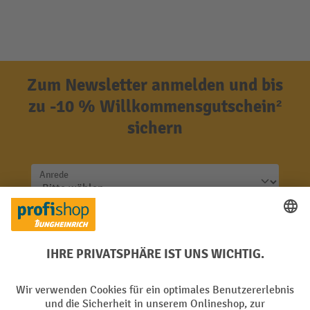
Zum Newsletter anmelden und bis
zu -10 % Willkommensgutschein²
sichern
Anrede
Nachname
E-Mail