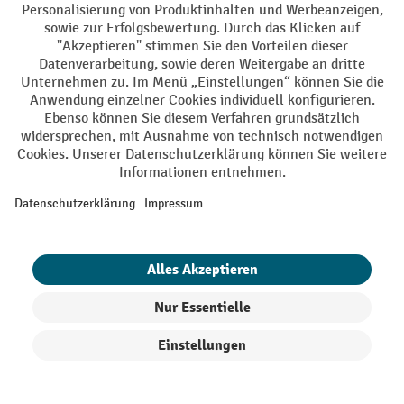
Jetzt anmelden
Mit einem Klick auf "Anmelden" erklären Sie sich bereit,
Werbung von Jungheinrich PROFISHOP in Form von
Newsletter zu erhalten.
Nähere Informationen zur Datenverarbeitung beim
Newsletter finden Sie
hier
.
Top Kategorien
Informationen
Digitale Beratung
Produkte filtern
Sortierung
Kontakt