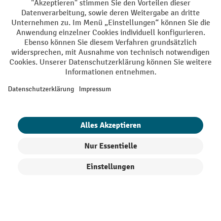
AGB
Impressum
Datenschutz
Barrierefreiheit
Privacy Settings
Alle Preise exkl. gesetzl. Mehrwertsteuer zzgl.
Versandkosten
und ggf.
Nachnahmegebühren, wenn nicht anders angegeben.
¹ Der Rabatt gilt so lange der Vorrat reicht. Der Rabatt gilt nicht auf
Sonderpreise. Eine Kombination mit anderen prozentualen Rabatten
oder Gutscheinen ist nicht möglich. | ² Der Rabatt wird einmalig bei
Erstregistrierung für den Newsletter gewährt. Der Gutschein ist 10
Tage gültig und kann ab einem Netto-Bestellwert von 250,- € online
eingelöst werden. Die Höhe des Rabatts variiert je nach
Produktkategorie und beträgt bis zu 10 % (10 % auf Lager, Umwelt,
Arbeitsschutz | 5% auf Werkstatt, Betrieb, Transport, Stapeln und
Heben | 7% auf Büro). Ausgenommen sind Elektro-Hubwagen,
Produkte filtern
Sortierung
Elektro-Hochhubwagen, Elektro-Stapler sowie Gebrauchtgeräte.
Ausschluss von Werkzeug. Gilt nicht auf Sonderpreise. Kombination
mit anderen Gutscheinen nicht möglich.