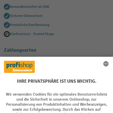
Versandkostenfrei ab 250€
Sicherer Datenschutz
Persönliche Kaufberatung
Käuferschutz - Trusted Shops
Zahlungsarten
Creditcard (Master)
Creditcard (Visa)
EPS
PayPal
Rechnung
Vorkasse
Soziale Netzwerke
Facebook
YouTube
LinkedIn
Instagram