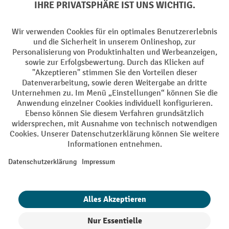
Facebook
YouTube
LinkedIn
Instagram
AGB
Impressum
Datenschutz
Barrierefreiheit
Privacy Settings
Alle Preise exkl. gesetzl. Mehrwertsteuer zzgl.
Versandkosten
und ggf.
Nachnahmegebühren, wenn nicht anders angegeben.
¹ Der Rabatt gilt so lange der Vorrat reicht. Der Rabatt gilt nicht auf
Sonderpreise. Eine Kombination mit anderen prozentualen Rabatten
oder Gutscheinen ist nicht möglich. | ² Der Rabatt wird einmalig bei
Erstregistrierung für den Newsletter gewährt. Der Gutschein ist 10
Tage gültig und kann ab einem Netto-Bestellwert von 250,- € online
eingelöst werden. Die Höhe des Rabatts variiert je nach
Produktkategorie und beträgt bis zu 10 % (10 % auf Lager, Umwelt,
Arbeitsschutz | 5% auf Werkstatt, Betrieb, Transport, Stapeln und
Heben | 7% auf Büro). Ausgenommen sind Elektro-Hubwagen,