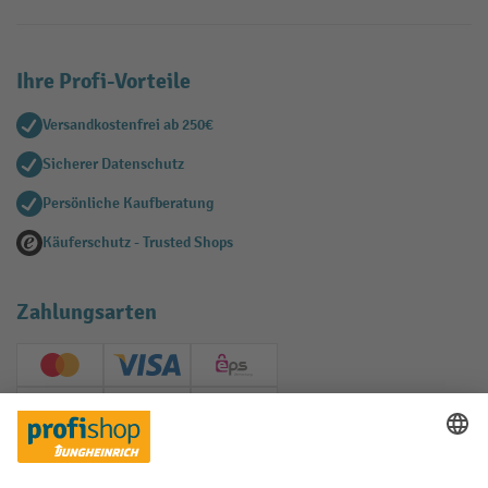
Ihre Profi-Vorteile
Versandkostenfrei ab 250€
Sicherer Datenschutz
Persönliche Kaufberatung
Käuferschutz - Trusted Shops
Zahlungsarten
Creditcard (Master)
Creditcard (Visa)
EPS
PayPal
Rechnung
Vorkasse
Soziale Netzwerke