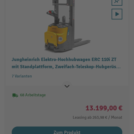
Jungheinrich Elektro-Hochhubwagen ERC 110i ZT
mit Standplattform, Zweifach-Teleskop-Hubgerüst,
Tragfähigkeit 1.000 kg
7 Varianten
68 Arbeitstage
13.199,00 €
Leasing ab
263,98 €
/ Monat
Zum Produkt