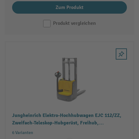
Zum Produkt
Produkt vergleichen
Jungheinrich Elektro-Hochhubwagen EJC 112/ZZ,
Zweifach-Teleskop-Hubgerüst, Freihub,
Tragfähigkeit 1.200 kg
6 Varianten