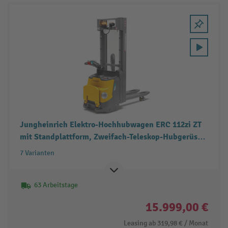
Jungheinrich Elektro-Hochhubwagen ERC 112zi ZT
mit Standplattform, Zweifach-Teleskop-Hubgerüst,
Tragfähigkeit 1.200 kg
7 Varianten
63 Arbeitstage
15.999,00 €
Leasing ab
319,98 €
/ Monat