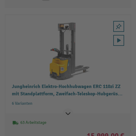
Jungheinrich Elektro-Hochhubwagen ERC 110zi ZZ
mit Standplattform, Zweifach-Teleskop-Hubgerüst,
Tragfähigkeit 1.000 kg
6 Varianten
63 Arbeitstage
15.999,00 €