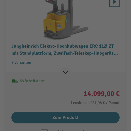
Jungheinrich Elektro-Hochhubwagen ERC 112i ZT
mit Standplattform, Zweifach-Teleskop-Hubgerüst,
Tragfähigkeit 1.200 kg
7 Varianten
68 Arbeitstage
14.099,00 €
Leasing ab
281,98 €
/ Monat
Zum Produkt