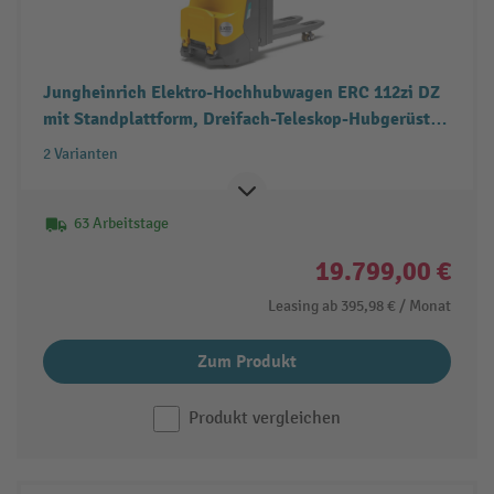
Jungheinrich Elektro-Hochhubwagen ERC 112zi DZ
mit Standplattform, Dreifach-Teleskop-Hubgerüst,
Tragfähigkeit 1.200 kg
2 Varianten
63 Arbeitstage
19.799,00 €
Leasing ab
395,98 €
/ Monat
Zum Produkt
Produkt vergleichen