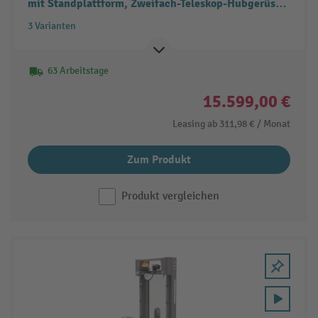
mit Standplattform, Zweifach-Teleskop-Hubgerüst,
Doppelstockfunktion, Tragfähigkeit 1.200 kg
3 Varianten
63 Arbeitstage
15.599,00 €
Leasing ab
311,98 €
/ Monat
Zum Produkt
Produkt vergleichen