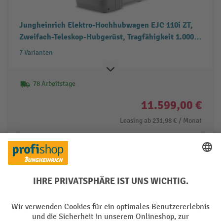
Jungheinrich Elektro-Hochhubwagen EJC 110i ZT,
Zweifach-Teleskop-Hubgerüst, Tragfähigkeit 1.000
kg
7 Varianten
78 Arbeitstage
11.599,00 €
Leasing ab
231,98 €
/ Monat
Zum Produkt
Produkt vergleichen