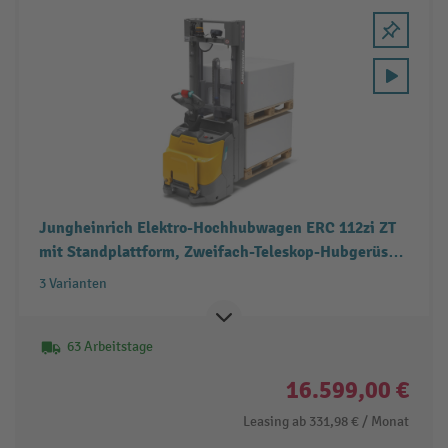
Jungheinrich Elektro-Hochhubwagen ERC 112zi ZT
mit Standplattform, Zweifach-Teleskop-Hubgerüst,
Doppelstockfunktion, Tragfähigkeit 1.200 kg
3 Varianten
63 Arbeitstage
16.599,00 €
Leasing ab
331,98 €
/ Monat