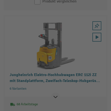
Produkt vergleichen
Jungheinrich Elektro-Hochhubwagen ERC 112i ZZ
mit Standplattform, Zweifach-Teleskop-Hubgerüst,
Tragfähigkeit 1.200 kg
6 Varianten
68 Arbeitstage