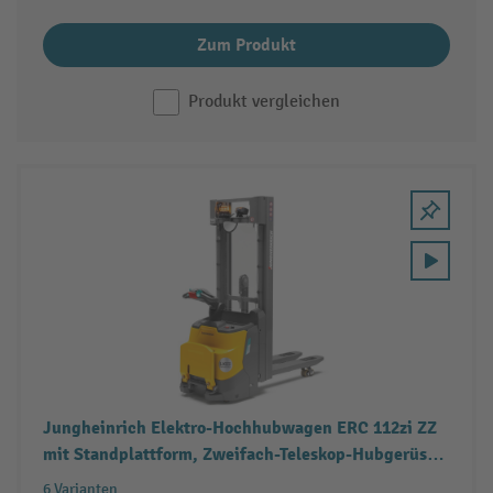
Zum Produkt
Produkt vergleichen
Jungheinrich Elektro-Hochhubwagen ERC 112zi ZZ
mit Standplattform, Zweifach-Teleskop-Hubgerüst,
Tragfähigkeit 1.200 kg
6 Varianten