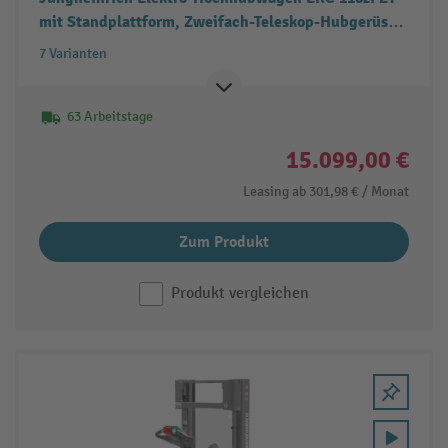
mit Standplattform, Zweifach-Teleskop-Hubgerüst,
Tragfähigkeit 1.000 kg
7 Varianten
63 Arbeitstage
15.099,00 €
Leasing ab
301,98 €
/ Monat
Zum Produkt
Produkt vergleichen