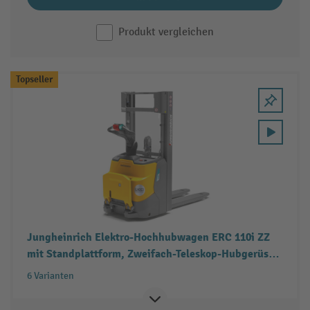
Produkt vergleichen
Topseller
Jungheinrich Elektro-Hochhubwagen ERC 110i ZZ
mit Standplattform, Zweifach-Teleskop-Hubgerüst,
Tragfähigkeit 1.000 kg
6 Varianten