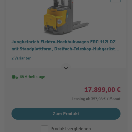
Jungheinrich Elektro-Hochhubwagen ERC 112i DZ
mit Standplattform, Dreifach-Teleskop-Hubgerüst,
Tragfähigkeit 1.200 kg
2 Varianten
68 Arbeitstage
17.899,00 €
Leasing ab
357,98 €
/ Monat
Zum Produkt
Produkt vergleichen