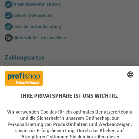
Versandkostenfrei ab 250€
Sicherer Datenschutz
Persönliche Kaufberatung
Käuferschutz - Trusted Shops
Zahlungsarten
Creditcard (Master)
Creditcard (Visa)
EPS
PayPal
Rechnung
Vorkasse
Soziale Netzwerke
Facebook
YouTube
LinkedIn
Instagram