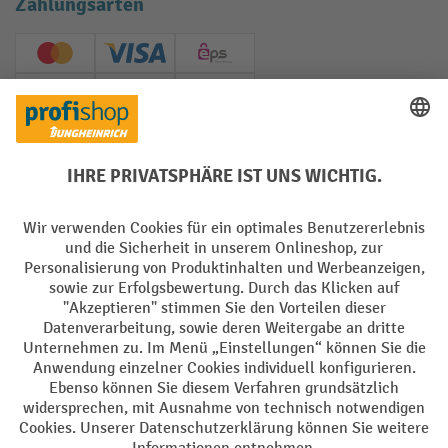
Zahlungsarten
Creditcard (Master)
Creditcard (Visa)
EPS
PayPal
Rechnung
Vorkasse
Soziale Netzwerke
Facebook
YouTube
LinkedIn
Instagram
AGB
Impressum
Datenschutz
Barrierefreiheit
Privacy Settings
Alle Preise exkl. gesetzl. Mehrwertsteuer zzgl.
Versandkosten
und ggf.
Nachnahmegebühren, wenn nicht anders angegeben.
¹ Der Rabatt gilt so lange der Vorrat reicht. Der Rabatt gilt nicht auf