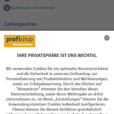
Käuferschutz - Trusted Shops
Zahlungsarten
Creditcard (Master)
Creditcard (Visa)
EPS
PayPal
Rechnung
Vorkasse
Soziale Netzwerke
Facebook
YouTube
LinkedIn
Instagram
AGB
Impressum
Datenschutz
Barrierefreiheit
Privacy Settings