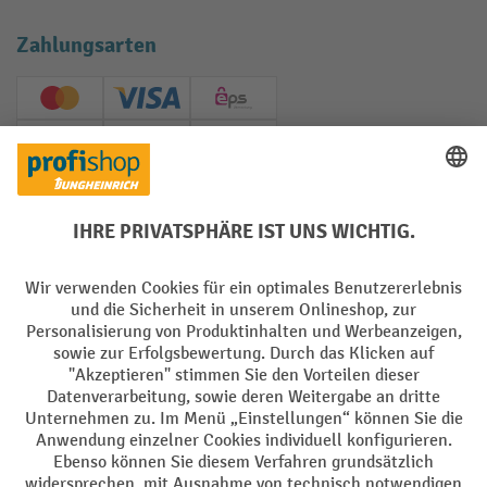
Zahlungsarten
Creditcard (Master)
Creditcard (Visa)
EPS
PayPal
Rechnung
Vorkasse
Soziale Netzwerke
Facebook
YouTube
LinkedIn
Instagram
AGB
Impressum
Datenschutz
Barrierefreiheit
Privacy Settings
Alle Preise exkl. gesetzl. Mehrwertsteuer zzgl.
Versandkosten
und ggf.
Nachnahmegebühren, wenn nicht anders angegeben.