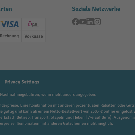
rten
Soziale Netzwerke
Facebook
YouTube
LinkedIn
Instagram
ard (Master)
Creditcard (Visa)
EPS
Rechnung
Vorkasse
Privacy Settings
 Nachnahmegebühren, wenn nicht anders angegeben.
f Sonderpreise. Eine Kombination mit anderen prozentualen Rabatten oder Guts
ge gültig und kann ab einem Netto-Bestellwert von 250,- € online eingelöst 
 Werkstatt, Betrieb, Transport, Stapeln und Heben | 7% auf Büro). Ausgen
derpreise. Kombination mit anderen Gutscheinen nicht möglich.