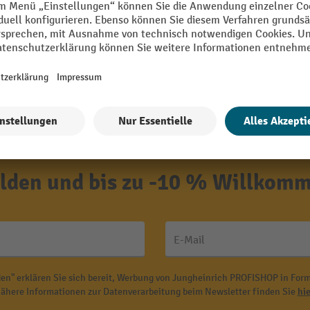
den und bis zu -10 % Willkomm
E-Mail
en" erklären Sie sich bereit, Werbung von Jungheinrich PROFISHOP in Form
ähere Informationen zur Datenverarbeitung beim Newsletter finden Sie
hie