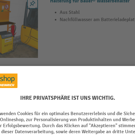
Halterung für Bauer® Wasserbehälter
Aus Stahl
Nachfüllwasser am Batterieladeplat
Bauer® Batterieladeplatz Typ BL
Funktionale Ladestation für Akkumu
klappbarem Tisch
2 Schuko-Steckdosen 16A/230 V inte
Höhenverstellbare Rahmenkonstruk