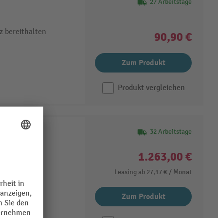
27 Arbeitstage
z bereithalten
90,90 €
Zum Produkt
Produkt vergleichen
32 Arbeitstage
latoren mit
1.263,00 €
Leasing ab
27,17 €
/ Monat
griert
tion
Zum Produkt