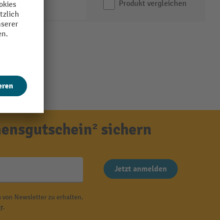
Produkt vergleichen
ensgutschein² sichern
Jetzt anmelden
 von Newsletter zu erhalten.
r
.