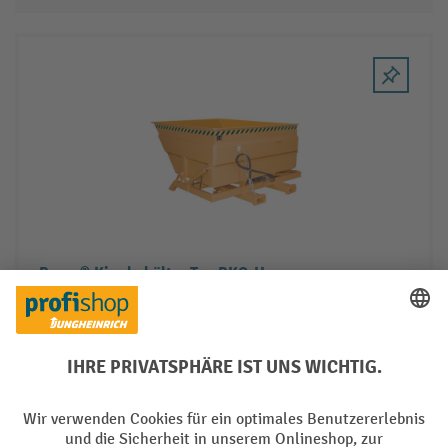
Bauer® Kippbehälter Typ BKC-H
13 Varianten
29 Arbeitstage
3.020,00 €
Leasing ab
63,13 €
/ Monat