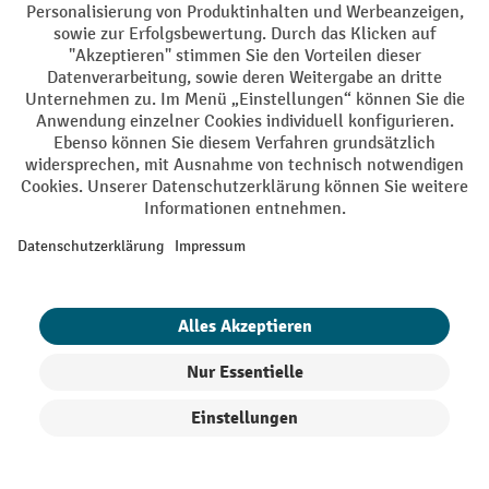
Zum Produkt
Produkt vergleichen
1 von 5
weiter
Zum Newsletter anmelden und bis
zu -10 % Willkommensgutschein²
sichern
Produkte filtern
Sortierung