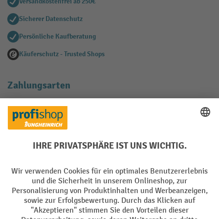
Versandkostenfrei ab 250€
Sicherer Datenschutz
Persönliche Kaufberatung
Käuferschutz - Trusted Shops
Zahlungsarten
Creditcard (Master)
Creditcard (Visa)
EPS
PayPal
Rechnung
Vorkasse
Soziale Netzwerke
Facebook
YouTube
LinkedIn
Instagram