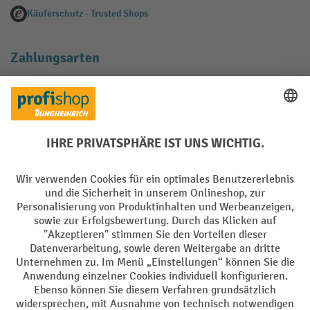
Käuferschutz - Trusted Shops
Zahlungsarten
Creditcard (Master)
Creditcard (Visa)
EPS
PayPal
Rechnung
Vorkasse
Soziale Netzwerke
Facebook
YouTube
LinkedIn
Instagram
AGB
Impressum
Datenschutz
Barrierefreiheit
Privacy Settings