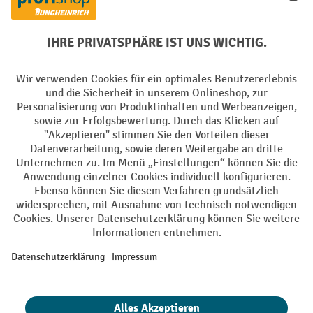
PayPal
Rechnung
Vorkasse
Soziale Netzwerke
Facebook
YouTube
LinkedIn
Instagram
AGB
Impressum
Datenschutz
Barrierefreiheit
Privacy Settings
Alle Preise exkl. gesetzl. Mehrwertsteuer zzgl.
Versandkosten
und ggf.
Nachnahmegebühren, wenn nicht anders angegeben.
¹ Der Rabatt gilt so lange der Vorrat reicht. Der Rabatt gilt nicht auf
Sonderpreise. Eine Kombination mit anderen prozentualen Rabatten
oder Gutscheinen ist nicht möglich. | ² Der Rabatt wird einmalig bei
Erstregistrierung für den Newsletter gewährt. Der Gutschein ist 10