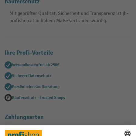
Käuferschutz
Mit geprüfter Qualität, Sicherheit und Transparenz ist jh-
profishop.at in hohem Maße vertrauenswürdig.
Ihre Profi-Vorteile
Versandkostenfrei ab 250€
Sicherer Datenschutz
Persönliche Kaufberatung
Käuferschutz - Trusted Shops
Zahlungsarten
Creditcard (Master)
Creditcard (Visa)
EPS