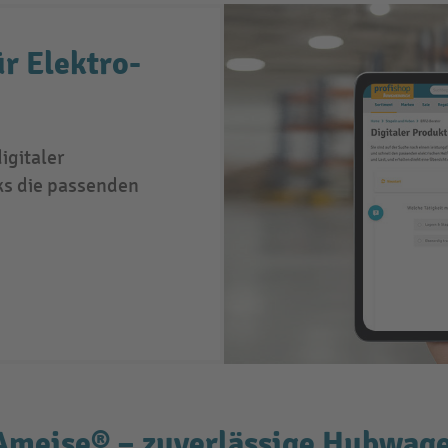
ür Elektro-
gitaler
ks die passenden
 Ameise® – zuverlässige Hubwa