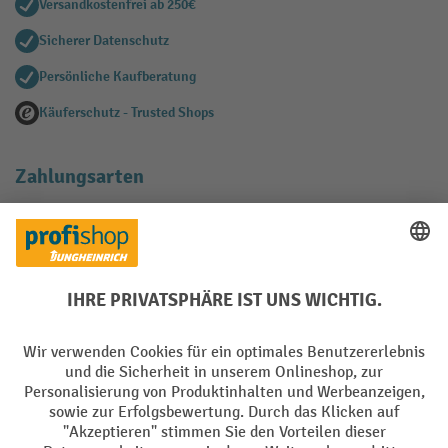
Versandkostenfrei ab 250€
Sicherer Datenschutz
Persönliche Kaufberatung
Käuferschutz - Trusted Shops
Zahlungsarten
Creditcard (Master)
Creditcard (Visa)
EPS
PayPal
Rechnung
Vorkasse
Soziale Netzwerke
Facebook
YouTube
LinkedIn
Instagram