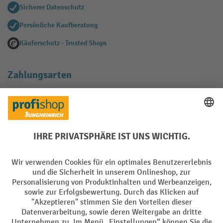
Sicherer Datenschutz
Persönliche Kaufberatung
Käuferschutz - Trusted Shops
Zahlungsarten
Creditcard (Master)
Creditcard (Visa)
EPS
PayPal
Rechnung
Vorkasse
Soziale Netzwerke
Facebook
YouTube
LinkedIn
Instagram