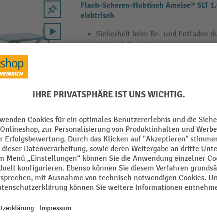
Flach-Scheren-Hubtisch Ameise® SLT 1.
elektrisch
Sicherheit beim Be- und Entladen du
Tragkraft für Industrieeinsätze
Robuste Stahlkonstruktion