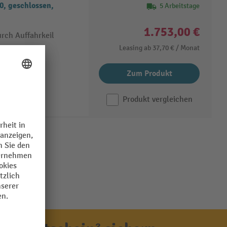
0, geschlossen,
5 Arbeitstage
1.753,00 €
rch Auffahrkeil
Leasing ab
37,70 €
/ Monat
Zum Produkt
Produkt vergleichen