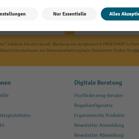
den und bis zu -10 % Willkomm
E-Mail
en" erklären Sie sich bereit, Werbung von Jungheinrich PROFISHOP in Form
ähere Informationen zur Datenverarbeitung beim Newsletter finden Sie
hie
onen
Digitale Beratung
ilfe
Flurförderzeug-Berater
Regalkonfigurator
ktspezialisten
Ergonomische Produkte
ht
Newsletter Anmeldung
Newsletter Abmeldung