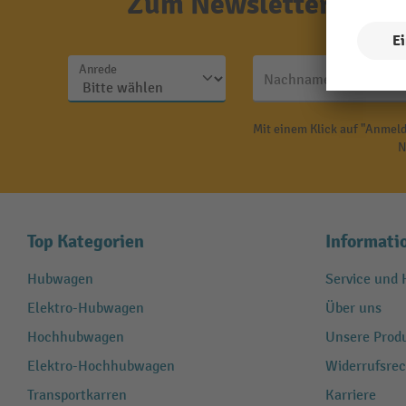
Zum Newsletter anmel
Anrede
Nachname
Mit einem Klick auf "Anmeld
N
Top Kategorien
Informati
Hubwagen
Service und H
Elektro-Hubwagen
Über uns
Hochhubwagen
Unsere Produ
Elektro-Hochhubwagen
Widerrufsrec
Transportkarren
Karriere