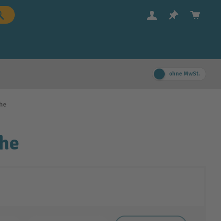
ohne MwSt.
he
che