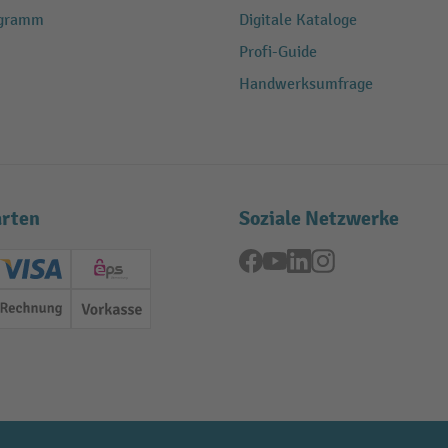
ogramm
Digitale Kataloge
Profi-Guide
Handwerksumfrage
rten
Soziale Netzwerke
Facebook
YouTube
LinkedIn
Instagram
ard (Master)
Creditcard (Visa)
EPS
Rechnung
Vorkasse