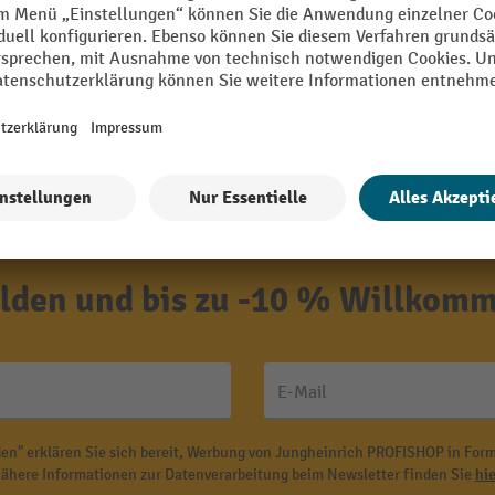
den und bis zu -10 % Willkomm
E-Mail
en" erklären Sie sich bereit, Werbung von Jungheinrich PROFISHOP in Form
ähere Informationen zur Datenverarbeitung beim Newsletter finden Sie
hie