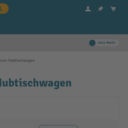
ohne MwSt.
heren-Hubtischwagen
Hubtischwagen