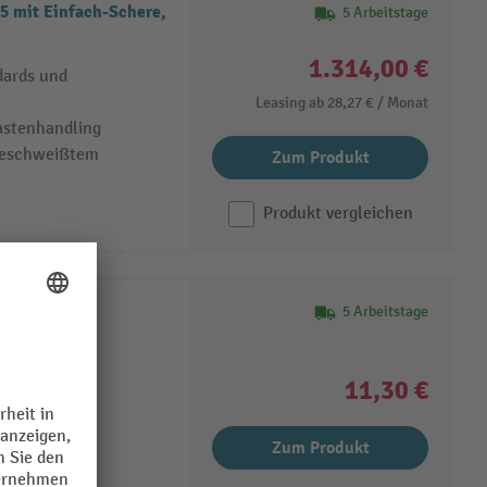
5 mit Einfach-Schere,
5 Arbeitstage
1.314,00 €
dards und
Leasing ab
28,27 €
/ Monat
Lastenhandling
geschweißtem
Zum Produkt
Produkt vergleichen
5 Arbeitstage
11,30 €
Zum Produkt