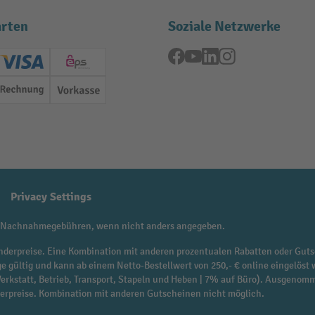
rten
Soziale Netzwerke
Facebook
YouTube
LinkedIn
Instagram
ard (Master)
Creditcard (Visa)
EPS
Rechnung
Vorkasse
Privacy Settings
 Nachnahmegebühren, wenn nicht anders angegeben.
f Sonderpreise. Eine Kombination mit anderen prozentualen Rabatten oder Guts
ge gültig und kann ab einem Netto-Bestellwert von 250,- € online eingelöst 
 Werkstatt, Betrieb, Transport, Stapeln und Heben | 7% auf Büro). Ausgen
derpreise. Kombination mit anderen Gutscheinen nicht möglich.