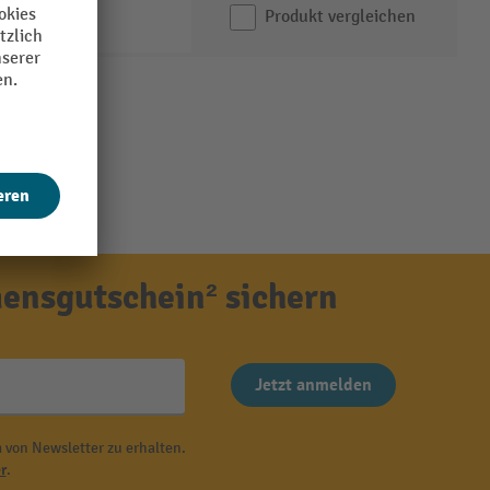
Produkt vergleichen
ensgutschein² sichern
Jetzt anmelden
 von Newsletter zu erhalten.
r
.