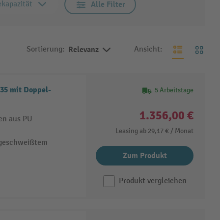
ekapazität
Alle Filter
Sortierung:
Relevanz
Ansicht:
35 mit Doppel-
5 Arbeitstage
1.356,00 €
len aus PU
Leasing ab
29,17 €
/ Monat
 geschweißtem
Zum Produkt
Produkt vergleichen