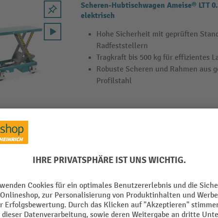
Scheren-Hubtischwagen Ameise® LTT 0.
elektrisch
Hohe Sicherheit mit geprüften Stan
Radfeststellern
Tragkraft bis 500 kg für effizientes 
Robuste Scheren und Rahmen aus 
Profilstahl
PU-Lastrad für Hubtischwagen Ameise®