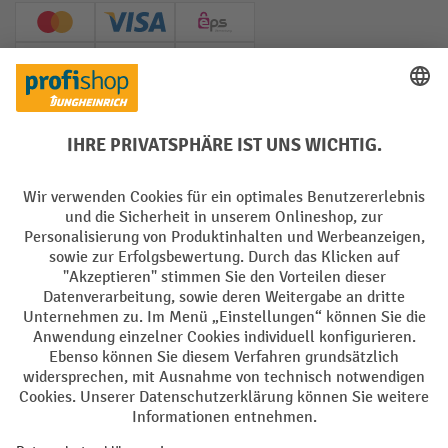
Creditcard (Master)
Creditcard (Visa)
EPS
PayPal
Rechnung
Vorkasse
Soziale Netzwerke
Facebook
YouTube
LinkedIn
Instagram
AGB
Impressum
Datenschutz
Barrierefreiheit
Privacy Settings
Alle Preise exkl. gesetzl. Mehrwertsteuer zzgl.
Versandkosten
und ggf.
Nachnahmegebühren, wenn nicht anders angegeben.
¹ Der Rabatt gilt so lange der Vorrat reicht. Der Rabatt gilt nicht auf
Sonderpreise. Eine Kombination mit anderen prozentualen Rabatten