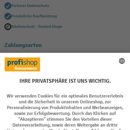
Sicherer Datenschutz
Persönliche Kaufberatung
Käuferschutz - Trusted Shops
Zahlungsarten
Creditcard (Master)
Creditcard (Visa)
EPS
PayPal
Rechnung
Vorkasse
Soziale Netzwerke
Facebook
YouTube
LinkedIn
Instagram