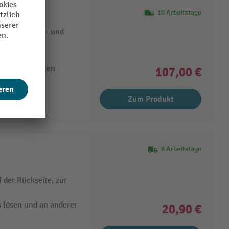
sic
10 Arbeitstage
Orientierungs- und
etischer Rahmen
107,00 €
Zum Produkt
8 Arbeitstage
f der Rückseite, zur
s lösen und an anderer
20,90 €