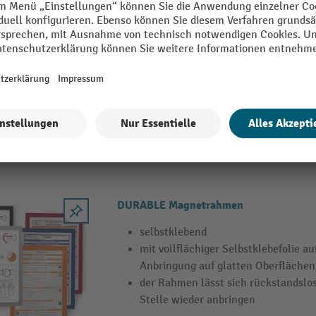
DURABLE Bodenständer INFO STAND Ba
Zur Präsentation von Infos oder als 
Leitsystem geeignet
Doppelseitige Lesbarkeit
Einfacher Blattwechsel dank magn
2 Varianten
DURABLE Magnetrahmen
selbstklebend
mit vollflächiger Selbstklebefolie au
Anbringung auf glatten Oberflächen
der Rahmen lässt sich rückstandslo
Stelle wieder anbringen