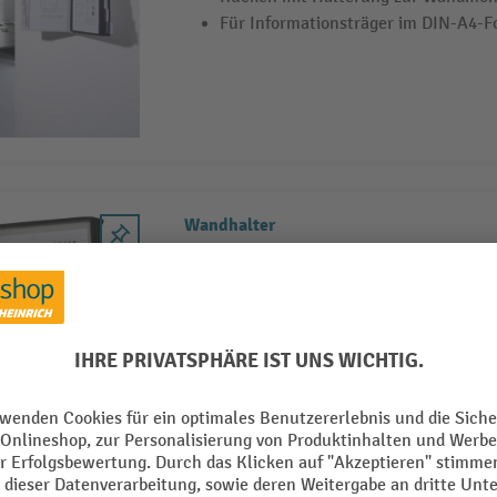
Für Informationsträger im DIN-A4-F
Wandhalter
Komplett-Set
mit Aluminiumschiene
mit T-Clip zur Befestigung (ohne We
Aluminiumschiene an allen Aluprofil
Nut
2 Varianten