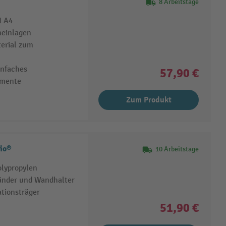
8 Arbeitstage
N A4
neinlagen
terial zum
infaches
57,90 €
emente
Zum Produkt
rio®
10 Arbeitstage
olypropylen
tänder und Wandhalter
ationsträger
51,90 €