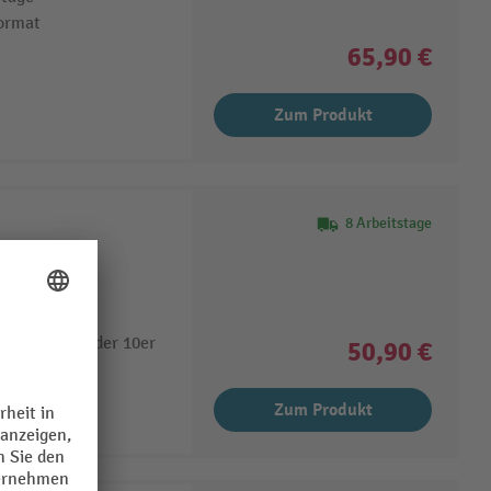
ormat
65,90 €
Zum Produkt
8 Arbeitstage
rkzeug) der
en mit 8er oder 10er
50,90 €
Zum Produkt